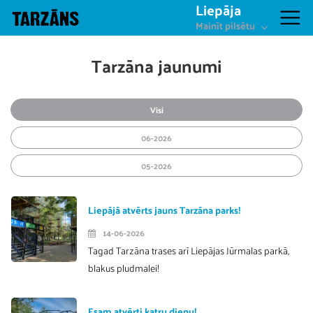
Liepāja
Mainīt pilsētu
Tarzāna jaunumi
Visi
06-2026
05-2026
Liepājā atvērts jauns Tarzāna parks!
14-06-2026
Tagad Tarzāna trases arī Liepājas Jūrmalas parkā,
blakus pludmalei!
Esam atvērti katru dienu!