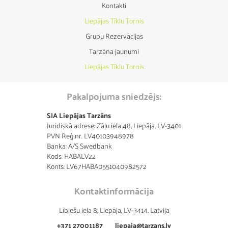
Kontakti
Liepājas Tīklu Tornis
Grupu Rezervācijas
Tarzāna jaunumi
Liepājas Tīklu Tornis
Pakalpojuma sniedzējs:
SIA Liepājas Tarzāns
Juridiskā adrese: Zāļu iela 48, Liepāja, LV-3401
PVN Reģ.nr. LV40103948978
Banka: A/S Swedbank
Kods: HABALV22
Konts: LV67HABA0551040982572
Kontaktinformācija
Lībiešu iela 8, Liepāja, LV-3414, Latvija
+371 27001187
liepaja@tarzans.lv